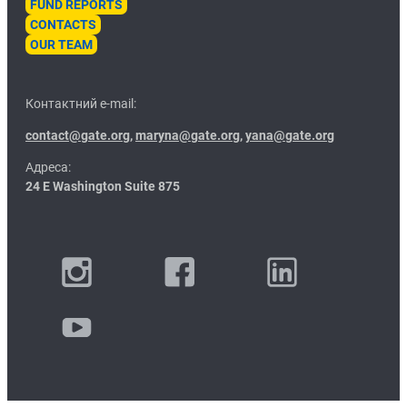
FUND REPORTS
CONTACTS
OUR TEAM
Контактний e-mail:
contact@gate.org
,
maryna@gate.org
,
yana@gate.org
Адреса:
24 E Washington Suite 875