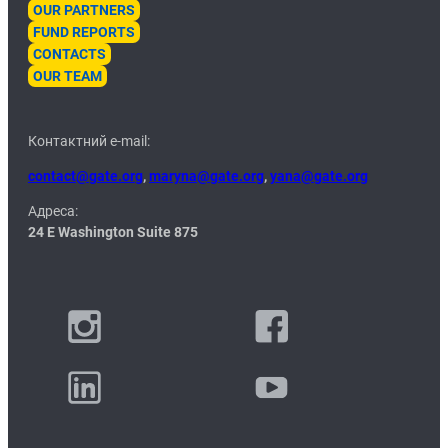
OUR PARTNERS
FUND REPORTS
CONTACTS
OUR TEAM
Контактний e-mail:
contact@gate.org
,
maryna@gate.org
,
yana@gate.org
Адреса:
24 E Washington Suite 875