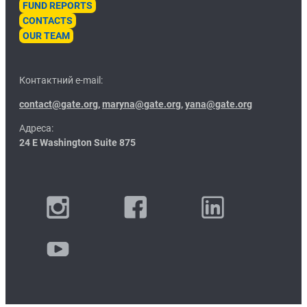
FUND REPORTS
CONTACTS
OUR TEAM
Контактний e-mail:
contact@gate.org
,
maryna@gate.org
,
yana@gate.org
Адреса:
24 E Washington Suite 875