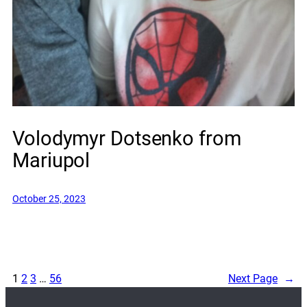
Volodymyr Dotsenko from
Mariupol
October 25, 2023
1
2
3
…
56
Next Page
→